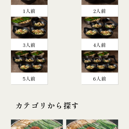
1人前
2人前
3人前
4人前
5人前
6人前
カテゴリから探す