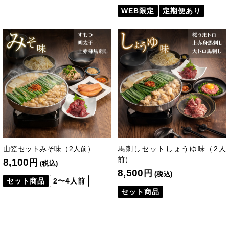
WEB限定
定期便あり
山笠セットみそ味（2人前）
馬刺しセットしょうゆ味（2人
前）
8,100
円
(税込)
8,500
円
(税込)
セット商品
2〜4人前
セット商品