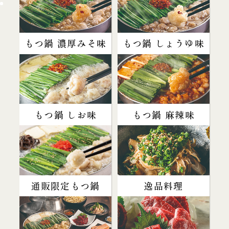
もつ鍋 濃厚みそ味
もつ鍋 しょうゆ味
もつ鍋 しお味
もつ鍋 麻辣味
通販限定もつ鍋
逸品料理