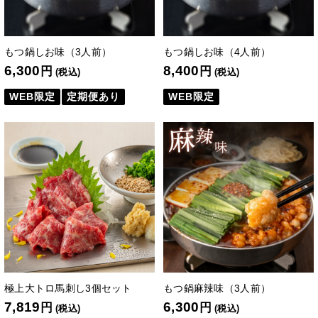
もつ鍋しお味（3人前）
もつ鍋しお味（4人前）
6,300
8,400
円
円
(税込)
(税込)
WEB限定
定期便あり
WEB限定
極上大トロ馬刺し3個セット
もつ鍋麻辣味（3人前）
7,819
6,300
円
円
(税込)
(税込)