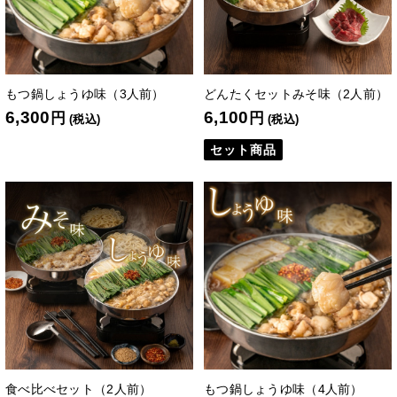
もつ鍋しょうゆ味（3人前）
どんたくセットみそ味（2人前）
6,300
6,100
円
円
(税込)
(税込)
セット商品
食べ比べセット（2人前）
もつ鍋しょうゆ味（4人前）