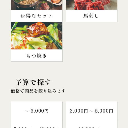
お得なセット
馬刺し
もつ焼き
予算で探す
価格で商品を絞り込みます
3,000
3,000
5,000
～
円
円 〜
円