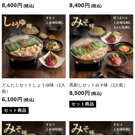
8,400
8,400
円
円
(税込)
(税込)
どんたくセットしょうゆ味（2人
馬刺しセットみそ味（2人前）
前）
8,500
円
(税込)
6,100
円
(税込)
セット商品
セット商品