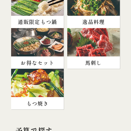
通販限定もつ鍋
逸品料理
お得なセット
馬刺し
もつ焼き
予算で探す