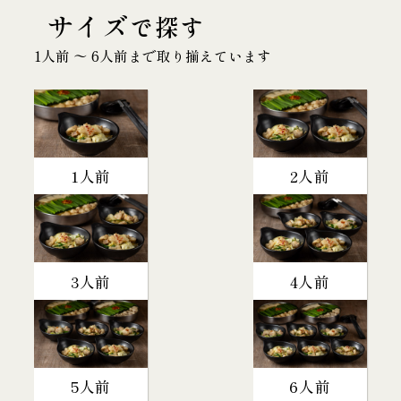
サイズ
で探す
1人前 〜 6人前まで取り揃えています
1人前
2人前
3人前
4人前
5人前
6人前