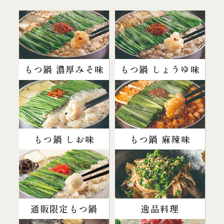
もつ鍋 濃厚みそ味
もつ鍋 しょうゆ味
もつ鍋 しお味
もつ鍋 麻辣味
通販限定もつ鍋
逸品料理