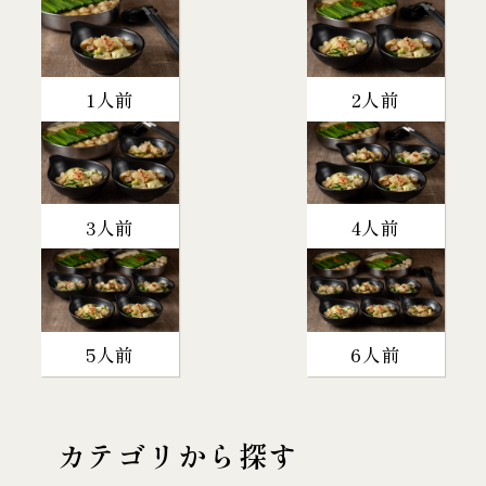
1人前
2人前
3人前
4人前
5人前
6人前
カテゴリから探す