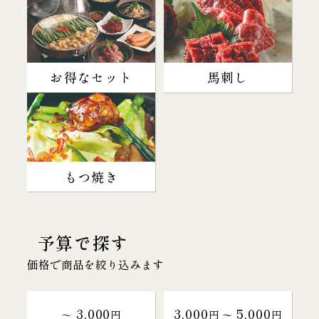
お得なセット
馬刺し
もつ焼き
予算で探す
価格で商品を絞り込みます
3,000
3,000
5,000
～
円
円 〜
円