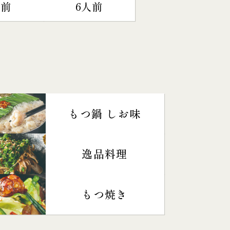
人前
6人前
もつ鍋 しお味
逸品料理
もつ焼き