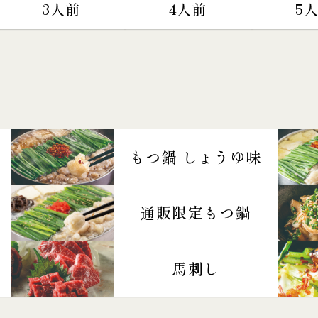
3人前
4人前
5
もつ鍋 しょうゆ味
通販限定もつ鍋
馬刺し