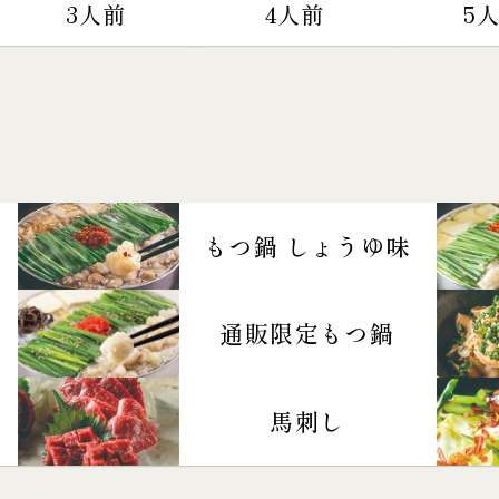
3人前
4人前
5
もつ鍋 しょうゆ味
通販限定もつ鍋
馬刺し