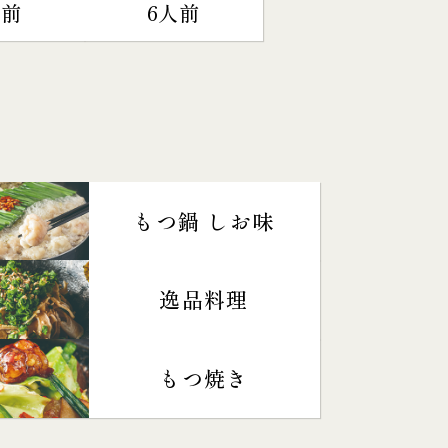
人前
6人前
もつ鍋 しお味
逸品料理
もつ焼き