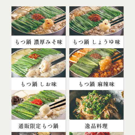
もつ鍋 濃厚みそ味
もつ鍋 しょうゆ味
もつ鍋 しお味
もつ鍋 麻辣味
通販限定もつ鍋
逸品料理