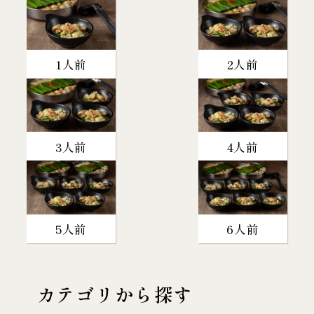
1人前
2人前
3人前
4人前
5人前
6人前
カテゴリから探す