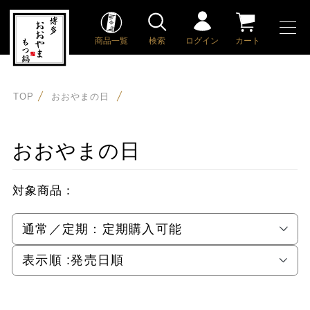
商品一覧
検索
ログイン
カート
TOP
おおやまの日
おおやまの日
対象商品：
通常／定期：
定期購入可能
表示順 :
発売日順