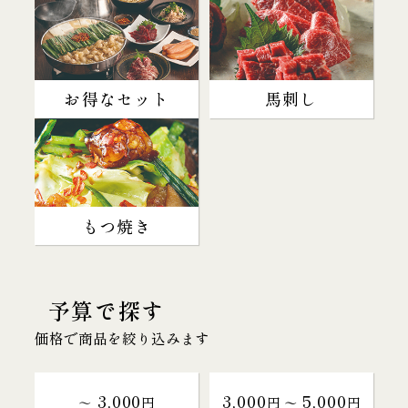
お得なセット
馬刺し
もつ焼き
予算で探す
価格で商品を絞り込みます
3,000
3,000
5,000
～
円
円 〜
円