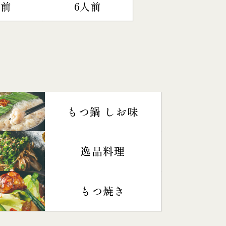
人前
6人前
もつ鍋 しお味
逸品料理
もつ焼き