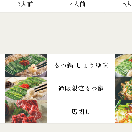
3人前
4人前
5
もつ鍋 しょうゆ味
通販限定もつ鍋
馬刺し