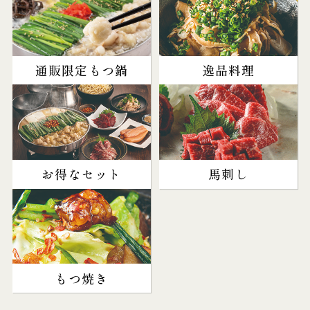
通販限定もつ鍋
逸品料理
お得なセット
馬刺し
もつ焼き