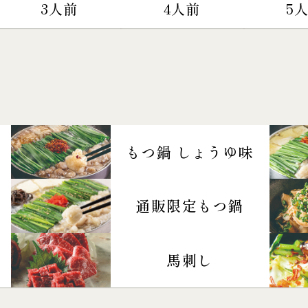
3人前
4人前
5
もつ鍋 しょうゆ味
通販限定もつ鍋
馬刺し