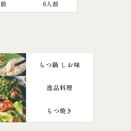
人前
6人前
もつ鍋 しお味
逸品料理
もつ焼き