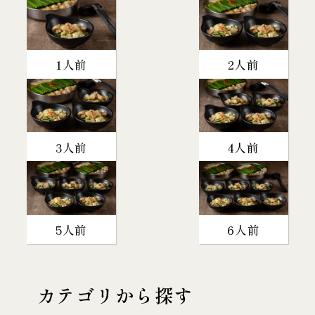
1人前
2人前
3人前
4人前
5人前
6人前
カテゴリから探す