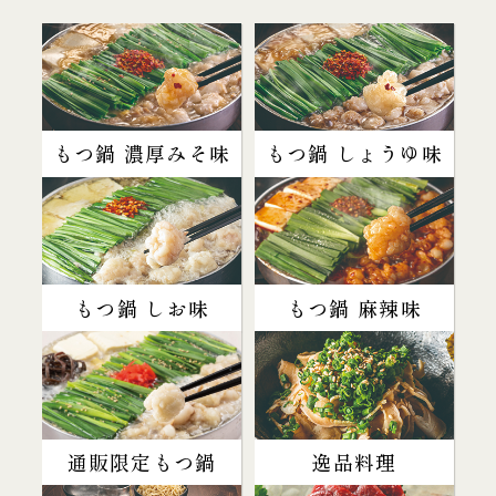
もつ鍋 濃厚みそ味
もつ鍋 しょうゆ味
もつ鍋 しお味
もつ鍋 麻辣味
通販限定もつ鍋
逸品料理