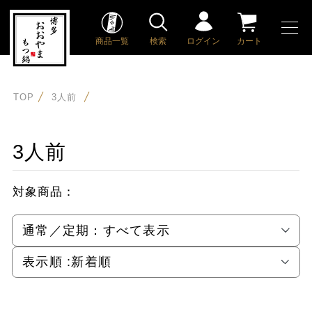
商品一覧
検索
ログイン
カート
TOP
3人前
3人前
対象商品：
通常／定期：
すべて表示
表示順 :
新着順