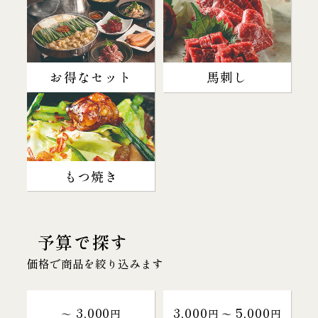
お得なセット
馬刺し
もつ焼き
予算で探す
価格で商品を絞り込みます
3,000
3,000
5,000
～
円
円 〜
円