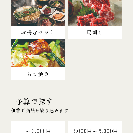
お得なセット
馬刺し
もつ焼き
予算で探す
価格で商品を絞り込みます
3,000
3,000
5,000
～
円
円 〜
円