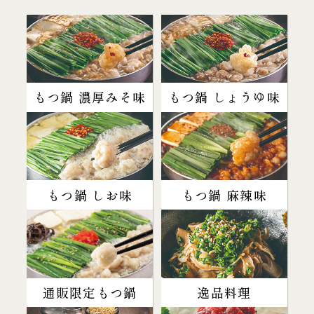
もつ鍋 濃厚みそ味
もつ鍋 しょうゆ味
もつ鍋 しお味
もつ鍋 麻辣味
通販限定もつ鍋
逸品料理