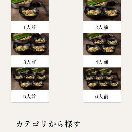
1人前
2人前
3人前
4人前
5人前
6人前
カテゴリから探す