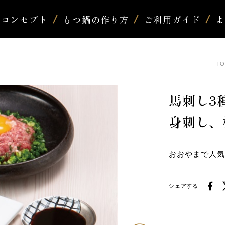
コンセプト
もつ鍋の作り方
ご利用ガイド
TO
馬刺し3
身刺し、
おおやまで人
シェアする