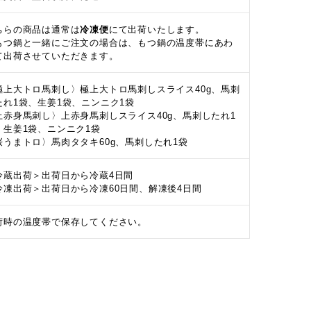
ちらの商品は通常は
冷凍便
にて出荷いたします。
もつ鍋と一緒にご注文の場合は、もつ鍋の温度帯にあわ
て出荷させていただきます。
極上大トロ馬刺し〉極上大トロ馬刺しスライス40g、馬刺
たれ1袋、生姜1袋、ニンニク1袋
上赤身馬刺し〉上赤身馬刺しスライス40g、馬刺したれ1
、生姜1袋、ニンニク1袋
桜うまトロ〉馬肉タタキ60g、馬刺したれ1袋
冷蔵出荷＞出荷日から冷蔵4日間
冷凍出荷＞出荷日から冷凍60日間、解凍後4日間
荷時の温度帯で保存してください。