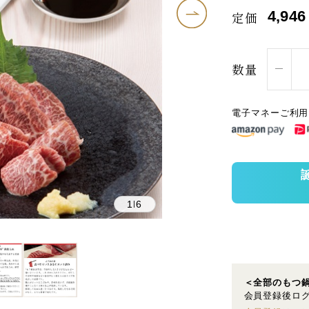
4,946
定価
数量
電子マネーご利用
1
6
|
＜全部のもつ
会員登録後ログ