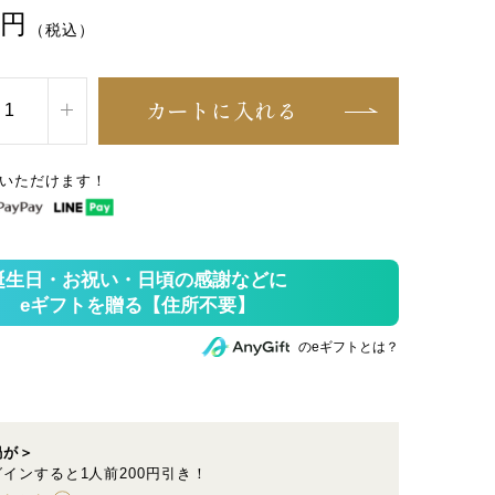
円
（税込）
カートに入れる
いただけます！
のeギフトとは？
鍋が＞
インすると1人前200円引き！