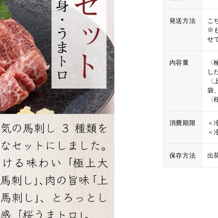
発送方法
こ
※
せ
内容量
〈
し
〈
袋
〈
消費期限
＜
＜
保存方法
出