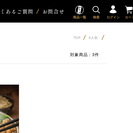
よくあるご質問
お問合せ
商品一覧
検索
ログイン
カー
TOP
6人前
対象商品：
3件