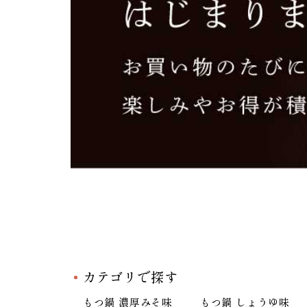
カテゴリで探す
もつ鍋 濃厚みそ味
もつ鍋 しょうゆ味