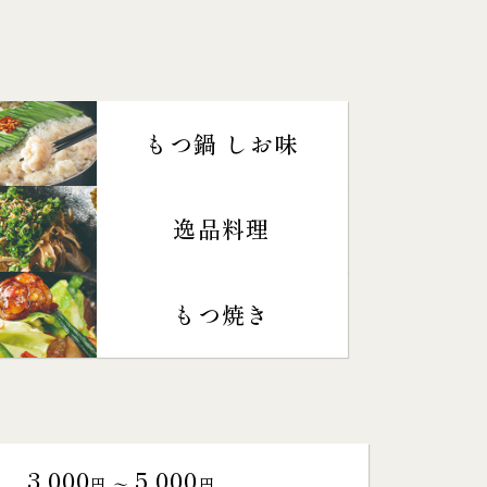
もつ鍋 しお味
逸品料理
もつ焼き
3,000
5,000
円 〜
円