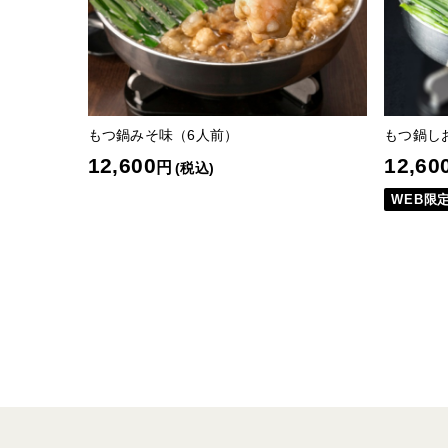
もつ鍋みそ味（6人前）
もつ鍋し
12,600
12,60
円
(税込)
WEB限