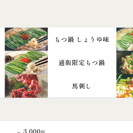
もつ鍋 しょうゆ味
通販限定もつ鍋
馬刺し
3,000
～
円