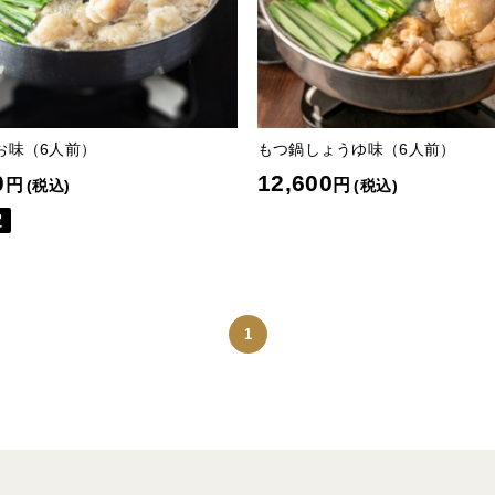
お味（6人前）
もつ鍋しょうゆ味（6人前）
0
12,600
円
円
(税込)
(税込)
定
1