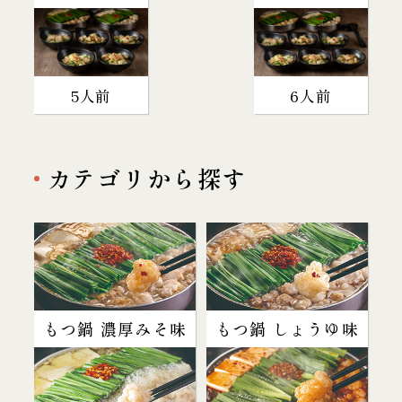
5人前
6人前
カテゴリから探す
もつ鍋 濃厚みそ味
もつ鍋 しょうゆ味