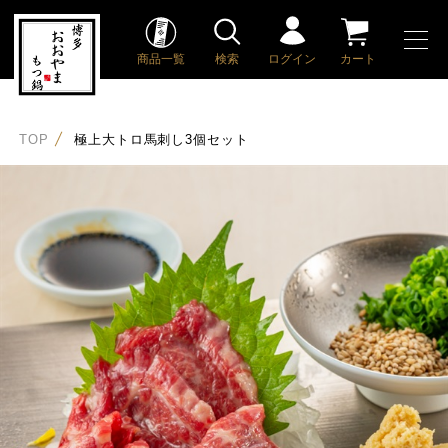
商品一覧
検索
ログイン
カート
TOP
極上大トロ馬刺し3個セット