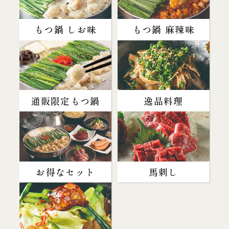
もつ鍋 しお味
もつ鍋 麻辣味
通販限定もつ鍋
逸品料理
お得なセット
馬刺し