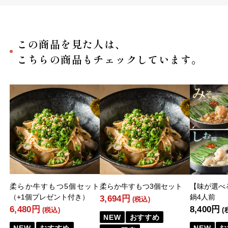
この商品を見た人は、
こちらの商品もチェックしています。
柔らか牛すもつ5個セット
柔らか牛すもつ3個セット
【味が選べ
（+1個プレゼント付き）
鍋4人前
3,694円
(税込)
6,480円
8,400円
(税込)
(
NEW
おすすめ
NEW
おすすめ
NEW
お