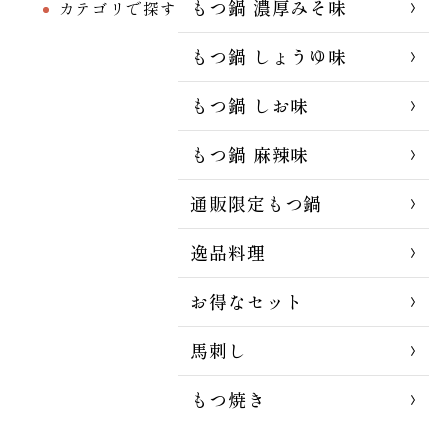
もつ鍋 濃厚みそ味
カテゴリで探す
もつ鍋 しょうゆ味
もつ鍋 しお味
もつ鍋 麻辣味
通販限定もつ鍋
逸品料理
お得なセット
馬刺し
もつ焼き