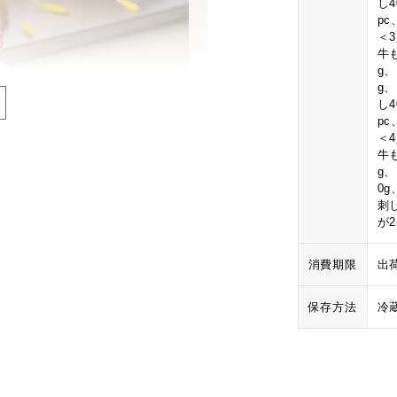
し
p
＜
牛も
g
g
し
p
＜
牛も
g
0
刺
が
消費期限
出
保存方法
冷