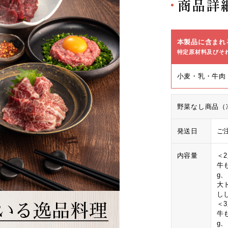
商品詳
本製品に含まれ
特定原材料及びそ
小麦・乳・牛肉
野菜なし商品（
発送日
ご
内容量
＜
牛も
g
大
し
＜
牛も
g