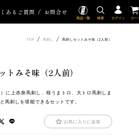
よくあるご質問
お問合せ
商品一覧
検索
ログイン
カー
TOP
馬刺し
馬刺しセットみそ味（2人前）
ットみそ味（2人前）
味）に上赤身馬刺し、桜うまトロ、大トロ馬刺しま
鍋と馬刺しを堪能できるセットです。
お気に入りに追加