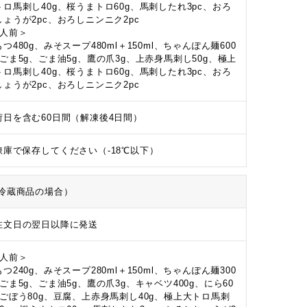
トロ馬刺し40g、桜うまトロ60g、馬刺したれ3pc、おろ
しょうが2pc、おろしニンニク2pc
4人前＞
つ480g、みそスープ480ml＋150ml、ちゃんぽん麺600
、ごま5g、ごま油5g、鷹の爪3g、上赤身馬刺し50g、極上
トロ馬刺し40g、桜うまトロ60g、馬刺したれ3pc、おろ
しょうが2pc、おろしニンニク2pc
荷日を含む60日間（解凍後4日間）
凍庫で保存してください（-18℃以下）
冷蔵商品の場合）
注文日の翌日以降に発送
2人前＞
つ240g、みそスープ280ml＋150ml、ちゃんぽん麺300
、ごま5g、ごま油5g、鷹の爪3g、キャベツ400g、にら60
、ごぼう80g、豆腐、上赤身馬刺し40g、極上大トロ馬刺