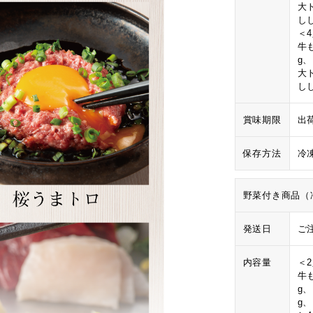
大
し
＜
牛も
g
大
し
賞味期限
出
保存方法
冷
野菜付き商品（
発送日
ご
内容量
＜
牛も
g
g