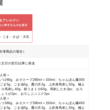
細
るアレルゲン
れに準ずるものを表示
・ごま・さば・大豆
冷凍商品の場合）
注文日の翌日以降に発送
2人前＞
つ240g、みそスープ280ml＋150ml、ちゃんぽん麺300
、ごま5g、ごま油5g、鷹の爪3g、上赤身馬刺し50g、極上
トロ馬刺し40g、桜うまトロ60g、馬刺したれ3pc、おろ
しょうが2pc、おろしニンニク2pc
3人前＞
つ360g、みそスープ380ml＋150ml、ちゃんぽん麺450
、ごま5g、ごま油5g、鷹の爪3g、上赤身馬刺し50g、極上