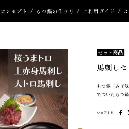
コンセプト
もつ鍋の作り方
ご利用ガイド
セット商品
馬刺しセ
もつ鍋（みそ
でついたもつ
シェアする