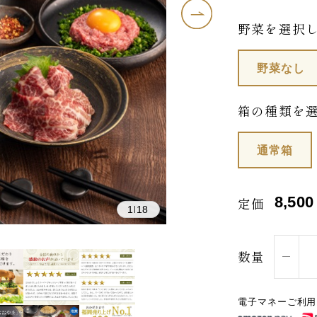
野菜を選択
野菜なし
箱の種類を
通常箱
8,500
定価
1
18
|
数量
電子マネーご利用