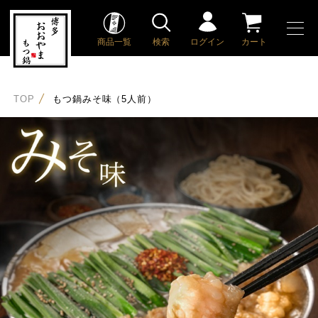
商品一覧
検索
ログイン
カート
TOP
もつ鍋みそ味（5人前）