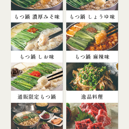
もつ鍋 濃厚みそ味
もつ鍋 しょうゆ味
もつ鍋 しお味
もつ鍋 麻辣味
通販限定もつ鍋
逸品料理