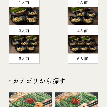
1人前
2人前
3人前
4人前
5人前
6人前
カテゴリから探す