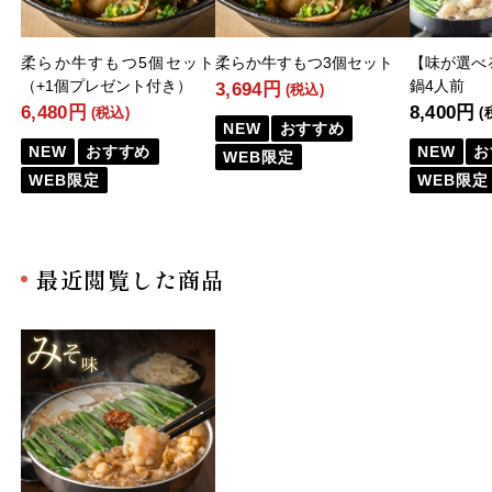
柔らか牛すもつ5個セット
柔らか牛すもつ3個セット
【味が選べ
（+1個プレゼント付き）
鍋4人前
3,694円
(税込)
6,480円
8,400円
(税込)
(
NEW
おすすめ
NEW
おすすめ
NEW
お
WEB限定
WEB限定
WEB限定
最近閲覧した商品