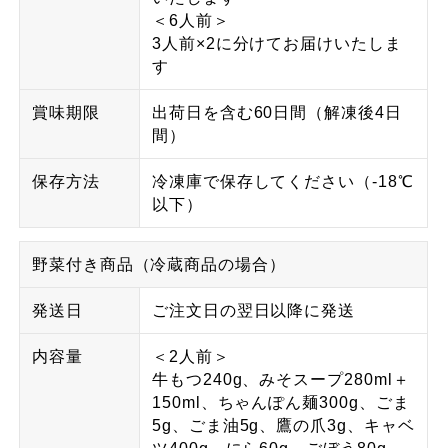
＜6人前＞
3人前×2に分けてお届けいたしま
す
賞味期限
出荷日を含む60日間（解凍後4日
間）
保存方法
冷凍庫で保存してください（-18℃
以下）
野菜付き商品（冷蔵商品の場合）
発送日
ご注文日の翌日以降に発送
内容量
＜2人前＞
牛もつ240g、みそスープ280ml＋
150ml、ちゃんぽん麺300g、ごま
5g、ごま油5g、鷹の爪3g、キャベ