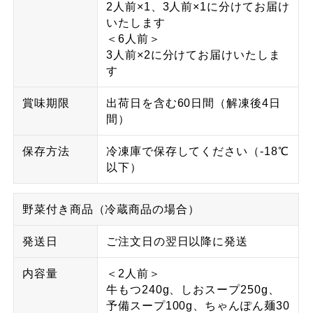
2人前×1、3人前×1に分けてお届け
いたします
＜6人前＞
3人前×2に分けてお届けいたしま
す
賞味期限
出荷日を含む60日間（解凍後4日
間）
保存方法
冷凍庫で保存してください（-18℃
以下）
野菜付き商品（冷蔵商品の場合）
発送日
ご注文日の翌日以降に発送
内容量
＜2人前＞
牛もつ240g、しおスープ250g、
予備スープ100g、ちゃんぽん麺30