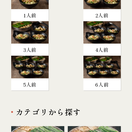
1人前
2人前
3人前
4人前
5人前
6人前
カテゴリから探す