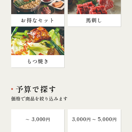
お得なセット
馬刺し
もつ焼き
予算で探す
価格で商品を絞り込みます
3,000
3,000
5,000
～
円
円 〜
円