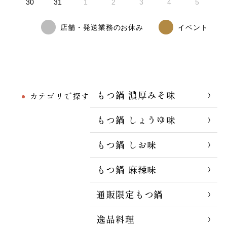
30
31
1
2
3
4
5
店舗・発送業務のお休み
イベント
もつ鍋 濃厚みそ味
カテゴリで探す
もつ鍋 しょうゆ味
もつ鍋 しお味
もつ鍋 麻辣味
通販限定もつ鍋
逸品料理