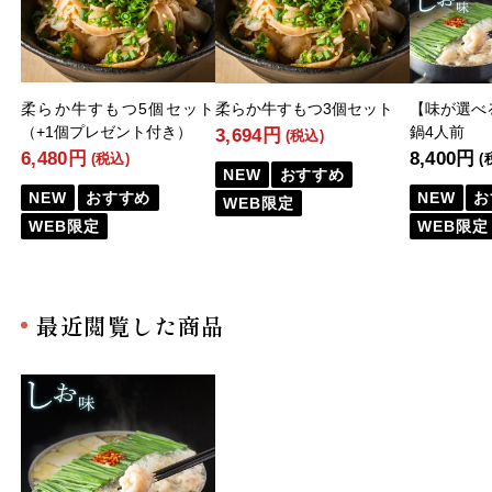
柔らか牛すもつ5個セット
柔らか牛すもつ3個セット
【味が選べ
（+1個プレゼント付き）
鍋4人前
3,694円
(税込)
6,480円
8,400円
(税込)
(
NEW
おすすめ
NEW
おすすめ
NEW
お
WEB限定
WEB限定
WEB限定
最近閲覧した商品