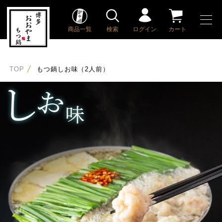
商品一覧
検索
ログイン
カート
TOP
もつ鍋しお味（2人前）