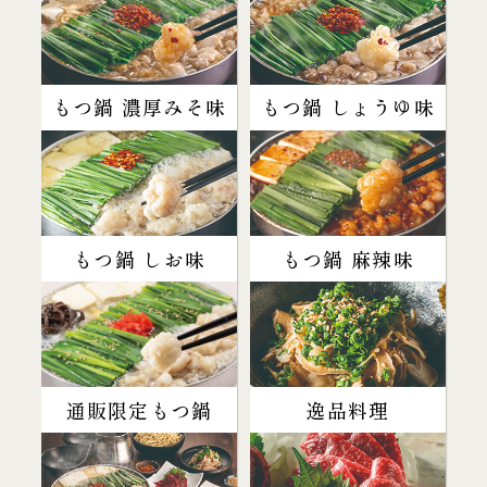
もつ鍋 濃厚みそ味
もつ鍋 しょうゆ味
もつ鍋 しお味
もつ鍋 麻辣味
通販限定もつ鍋
逸品料理