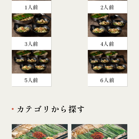
1人前
2人前
3人前
4人前
5人前
6人前
カテゴリから探す