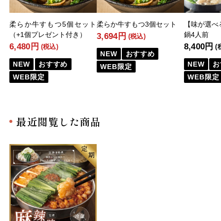
柔らか牛すもつ5個セット
柔らか牛すもつ3個セット
【味が選べ
（+1個プレゼント付き）
鍋4人前
3,694円
(税込)
6,480円
8,400円
(税込)
(
NEW
おすすめ
NEW
おすすめ
NEW
お
WEB限定
WEB限定
WEB限定
最近閲覧した商品