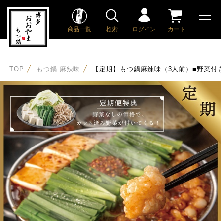
商品一覧
検索
ログイン
カート
TOP
もつ鍋 麻辣味
【定期】もつ鍋麻辣味（3人前）■野菜付