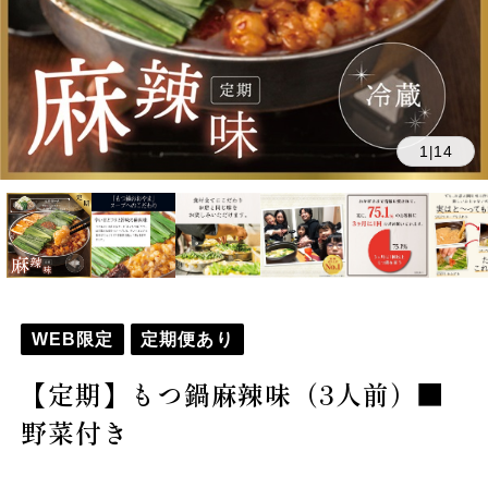
1
14
|
WEB限定
定期便あり
【定期】もつ鍋麻辣味（3人前）■
野菜付き