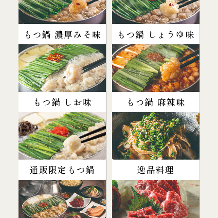
もつ鍋 濃厚みそ味
もつ鍋 しょうゆ味
もつ鍋 しお味
もつ鍋 麻辣味
通販限定もつ鍋
逸品料理