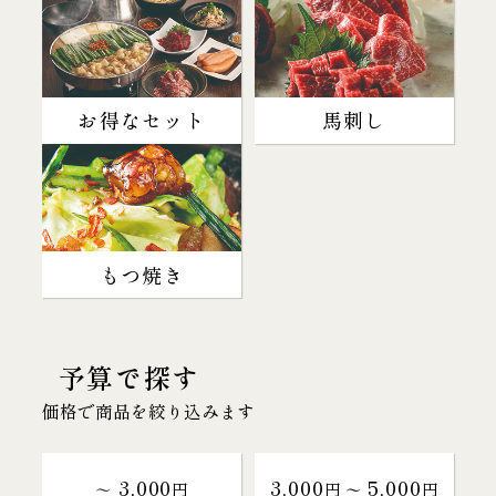
お得なセット
馬刺し
もつ焼き
予算で探す
価格で商品を絞り込みます
3,000
3,000
5,000
～
円
円 〜
円