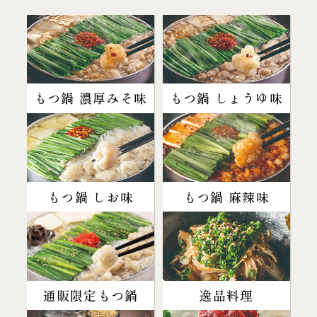
もつ鍋 濃厚みそ味
もつ鍋 しょうゆ味
もつ鍋 しお味
もつ鍋 麻辣味
通販限定もつ鍋
逸品料理