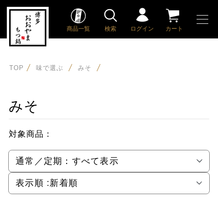
商品一覧
検索
ログイン
カート
TOP
味で選ぶ
みそ
みそ
対象商品：
通常／定期：
すべて表示
表示順 :
新着順