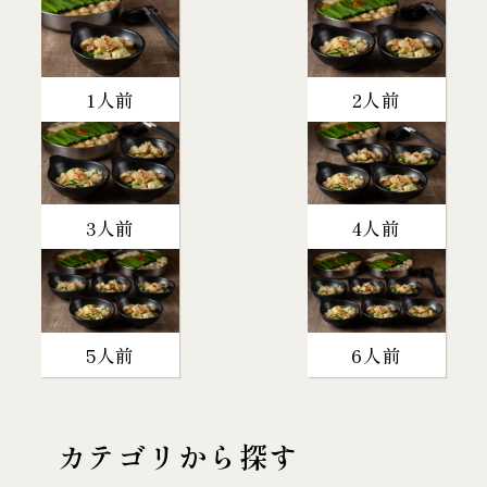
1人前
2人前
3人前
4人前
5人前
6人前
カテゴリから探す