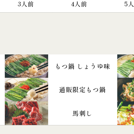
3人前
4人前
5
もつ鍋 しょうゆ味
通販限定もつ鍋
馬刺し