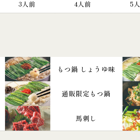
3人前
4人前
5
もつ鍋 しょうゆ味
通販限定もつ鍋
馬刺し