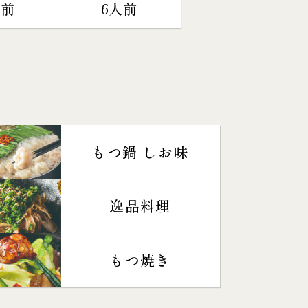
人前
6人前
もつ鍋 しお味
逸品料理
もつ焼き