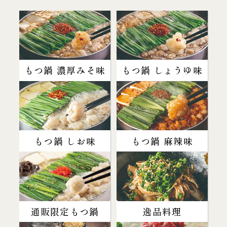
もつ鍋 濃厚みそ味
もつ鍋 しょうゆ味
もつ鍋 しお味
もつ鍋 麻辣味
通販限定もつ鍋
逸品料理