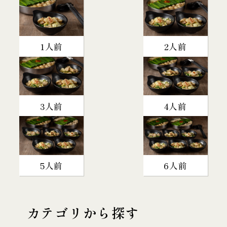
1人前
2人前
3人前
4人前
5人前
6人前
カテゴリから探す