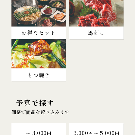
お得なセット
馬刺し
もつ焼き
予算で探す
価格で商品を絞り込みます
3,000
3,000
5,000
～
円
円 〜
円