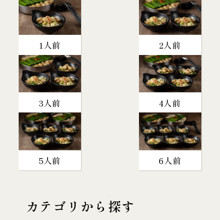
1人前
2人前
3人前
4人前
5人前
6人前
カテゴリから探す