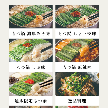
もつ鍋 濃厚みそ味
もつ鍋 しょうゆ味
もつ鍋 しお味
もつ鍋 麻辣味
通販限定もつ鍋
逸品料理