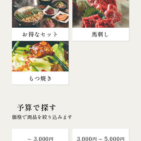
お得なセット
馬刺し
もつ焼き
予算で探す
価格で商品を絞り込みます
3,000
3,000
5,000
～
円
円 〜
円