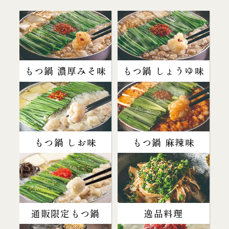
もつ鍋 濃厚みそ味
もつ鍋 しょうゆ味
もつ鍋 しお味
もつ鍋 麻辣味
通販限定もつ鍋
逸品料理