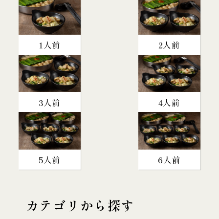
1人前
2人前
3人前
4人前
5人前
6人前
カテゴリから探す