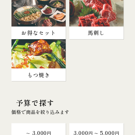
お得なセット
馬刺し
もつ焼き
予算で探す
価格で商品を絞り込みます
3,000
3,000
5,000
～
円
円 〜
円