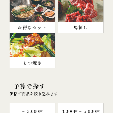
お得なセット
馬刺し
もつ焼き
予算で探す
価格で商品を絞り込みます
3,000
3,000
5,000
～
円
円 〜
円