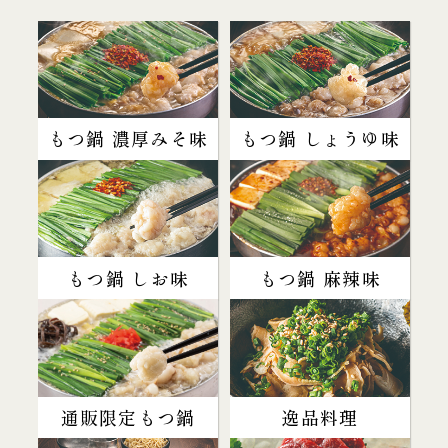
もつ鍋 濃厚みそ味
もつ鍋 しょうゆ味
もつ鍋 しお味
もつ鍋 麻辣味
通販限定もつ鍋
逸品料理