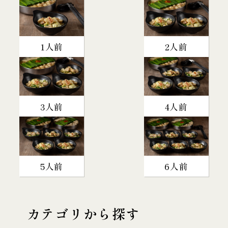
1人前
2人前
3人前
4人前
5人前
6人前
カテゴリから探す