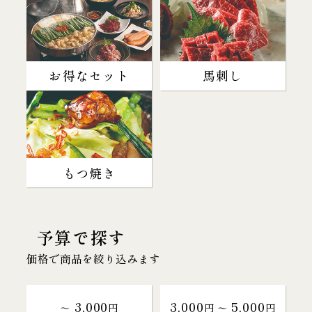
お得なセット
馬刺し
もつ焼き
予算で探す
価格で商品を絞り込みます
3,000
3,000
5,000
～
円
円 〜
円