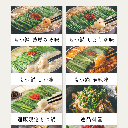
もつ鍋 濃厚みそ味
もつ鍋 しょうゆ味
もつ鍋 しお味
もつ鍋 麻辣味
通販限定もつ鍋
逸品料理