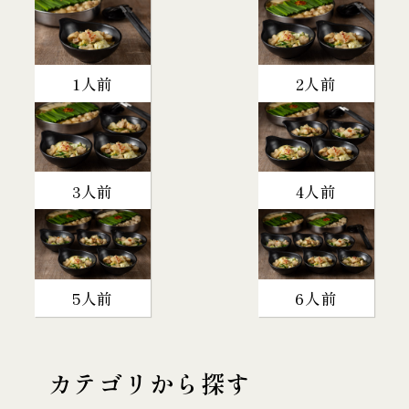
1人前
2人前
3人前
4人前
5人前
6人前
カテゴリから探す