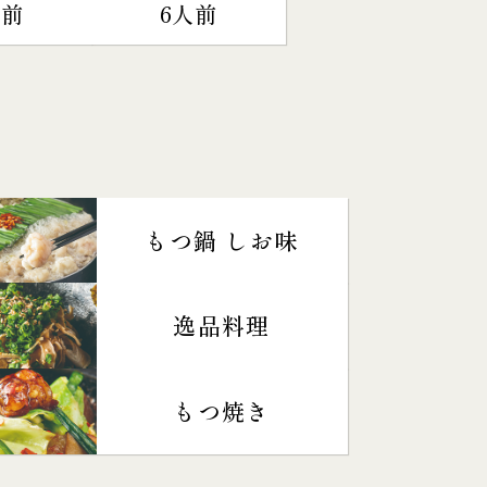
人前
6人前
もつ鍋 しお味
逸品料理
もつ焼き