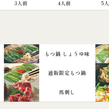
3人前
4人前
5
もつ鍋 しょうゆ味
通販限定もつ鍋
馬刺し