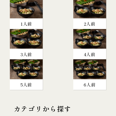
1人前
2人前
3人前
4人前
5人前
6人前
カテゴリから探す