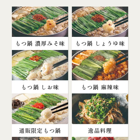
もつ鍋 濃厚みそ味
もつ鍋 しょうゆ味
もつ鍋 しお味
もつ鍋 麻辣味
通販限定もつ鍋
逸品料理