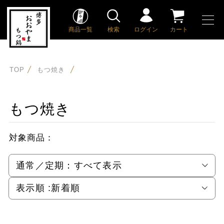
商品一覧
検索
ログイン
カート
TOP
もつ焼き
もつ焼き
対象商品：
通常／定期：
すべて表示
表示順 :
新着順