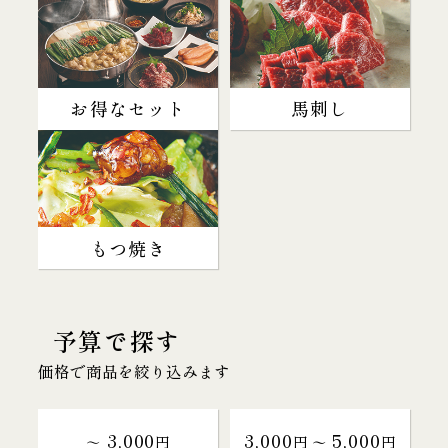
お得なセット
馬刺し
もつ焼き
予算で探す
価格で商品を絞り込みます
3,000
3,000
5,000
～
円
円 〜
円