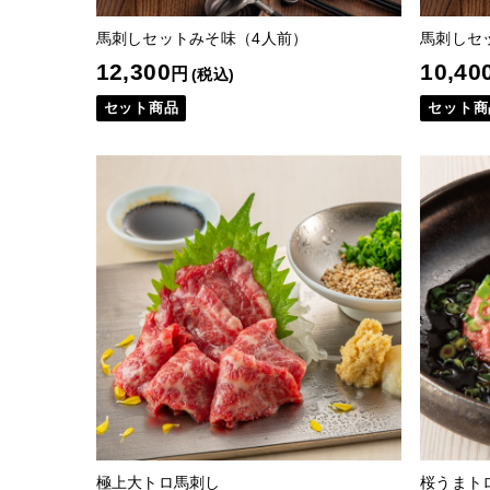
馬刺しセットみそ味（4人前）
馬刺しセ
12,300
10,40
円
(税込)
セット商品
セット商
極上大トロ馬刺し
桜うまト