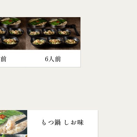
人前
6人前
もつ鍋 しお味