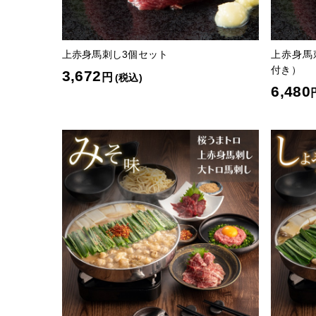
上赤身馬刺し3個セット
上赤身馬
付き）
3,672
円
(税込)
6,480