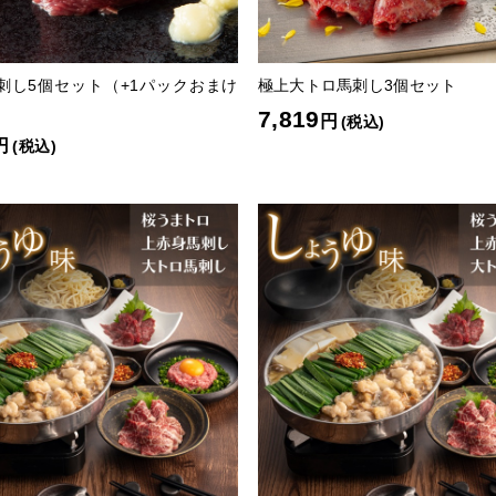
刺し5個セット（+1パックおまけ
極上大トロ馬刺し3個セット
7,819
円
(税込)
円
(税込)