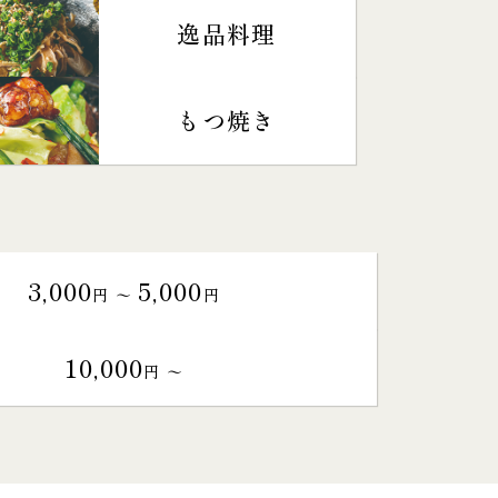
逸品料理
もつ焼き
3,000
5,000
円 〜
円
10,000
円 〜