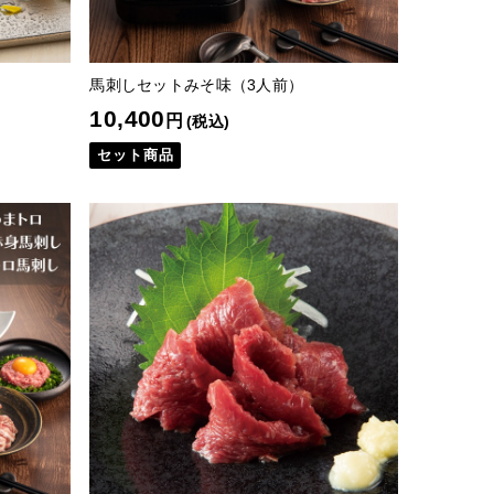
馬刺しセットみそ味（3人前）
10,400
円
(税込)
セット商品