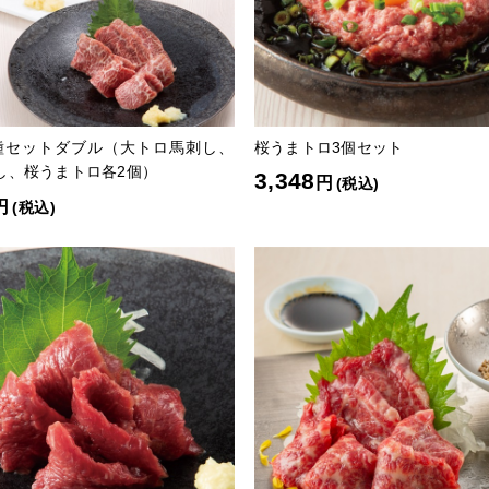
種セットダブル（大トロ馬刺し、
桜うまトロ3個セット
し、桜うまトロ各2個）
3,348
円
(税込)
円
(税込)