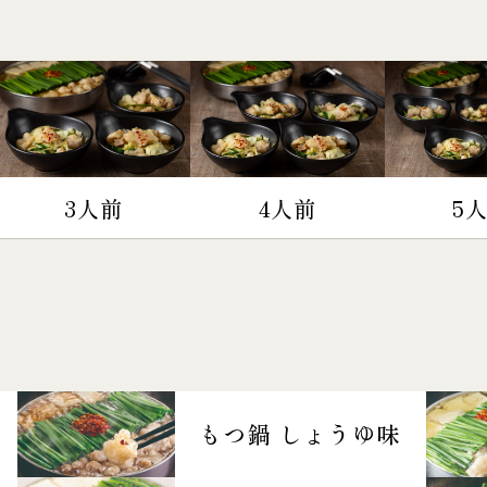
3人前
4人前
5
もつ鍋 しょうゆ味