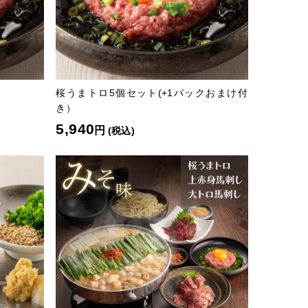
桜うまトロ5個セット(+1パックおまけ付
き）
5,940
円
(税込)