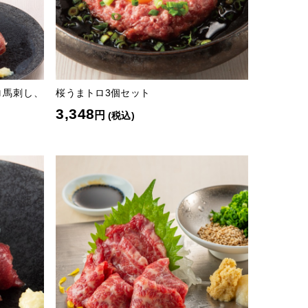
ロ馬刺し、
桜うまトロ3個セット
3,348
円
(税込)