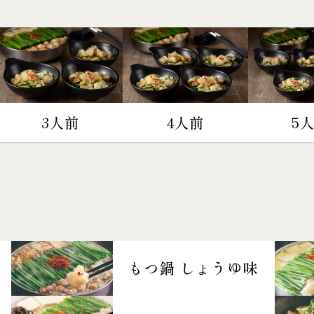
3人前
4人前
5
もつ鍋 しょうゆ味