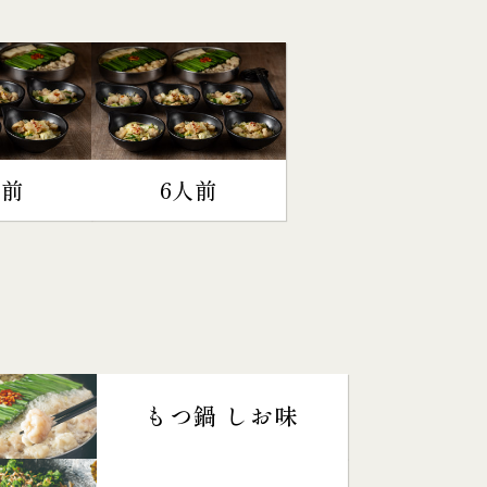
人前
6人前
もつ鍋 しお味