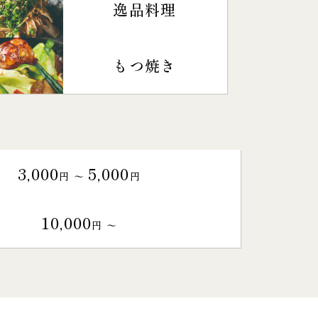
逸品料理
もつ焼き
3,000
5,000
円 〜
円
10,000
円 〜