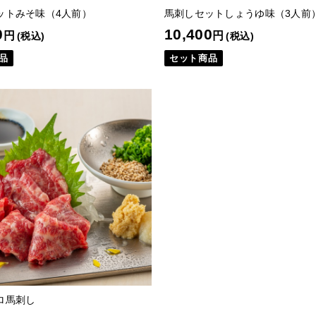
ットみそ味（4人前）
馬刺しセットしょうゆ味（3人前
0
10,400
円
円
(税込)
(税込)
品
セット商品
ロ馬刺し