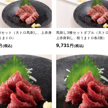
種セット（大トロ馬刺し、上赤身
馬刺し3種セットダブル（大ト
うまトロ）
上赤身刺し、桜うまトロ各2個）
9,731
円
円
(税込)
(税込)