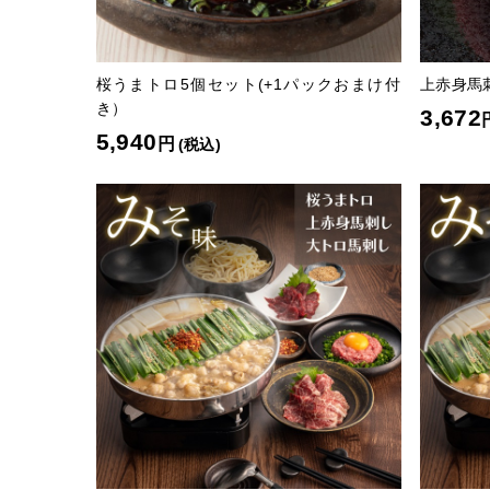
桜うまトロ5個セット(+1パックおまけ付
上赤身馬
き）
3,672
5,940
円
(税込)