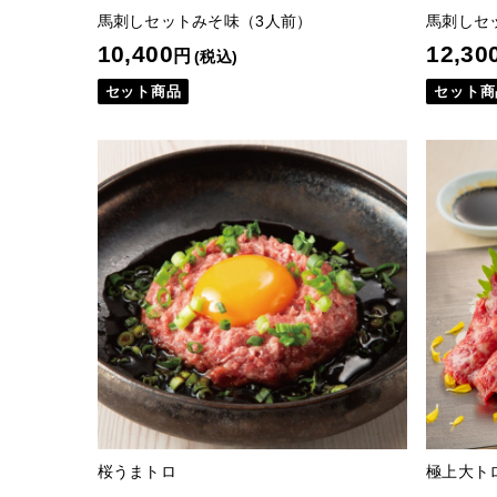
馬刺しセットみそ味（3人前）
馬刺しセ
10,400
12,30
円
(税込)
セット商品
セット商
桜うまトロ
極上大ト