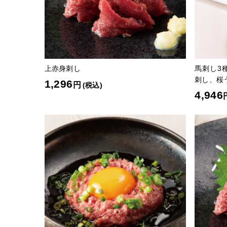
上赤身刺し
馬刺し3
刺し、桜
1,296
円
(税込)
4,946