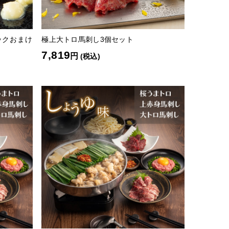
ックおまけ
極上大トロ馬刺し3個セット
7,819
円
(税込)