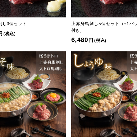
刺し3個セット
上赤身馬刺し5個セット（+1パ
付き）
円
(税込)
6,480
円
(税込)