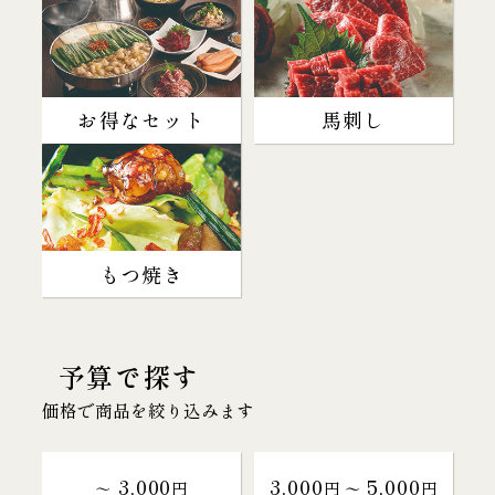
お得なセット
馬刺し
もつ焼き
予算で探す
価格で商品を絞り込みます
3,000
3,000
5,000
～
円
円 〜
円