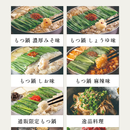
もつ鍋 濃厚みそ味
もつ鍋 しょうゆ味
もつ鍋 しお味
もつ鍋 麻辣味
通販限定もつ鍋
逸品料理