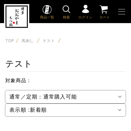
商品一覧
検索
ログイン
カート
TOP
馬刺し
テスト
テスト
対象商品：
通常／定期：
通常購入可能
表示順 :
新着順