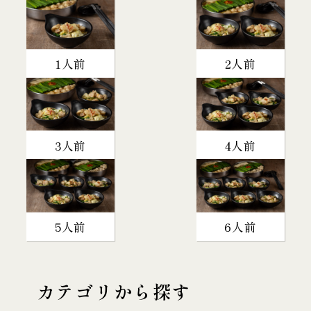
1人前
2人前
3人前
4人前
5人前
6人前
カテゴリから探す