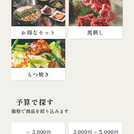
お得なセット
馬刺し
もつ焼き
予算で探す
価格で商品を絞り込みます
3,000
3,000
5,000
～
円
円 〜
円