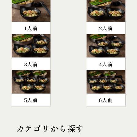
1人前
2人前
3人前
4人前
5人前
6人前
カテゴリから探す