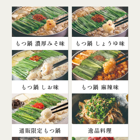
もつ鍋 濃厚みそ味
もつ鍋 しょうゆ味
もつ鍋 しお味
もつ鍋 麻辣味
通販限定もつ鍋
逸品料理