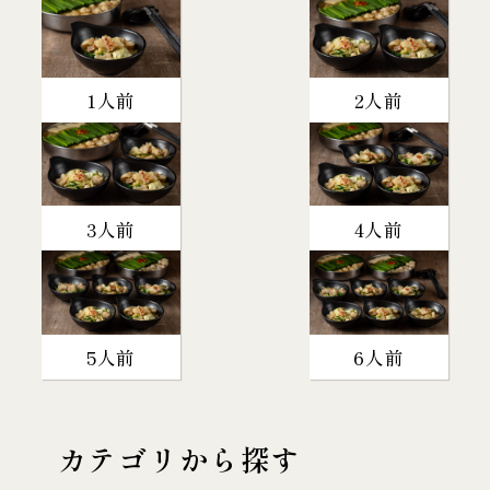
1人前
2人前
3人前
4人前
5人前
6人前
カテゴリから探す