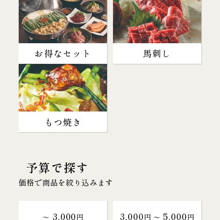
お得なセット
馬刺し
もつ焼き
予算で探す
価格で商品を絞り込みます
3,000
3,000
5,000
～
円
円 〜
円