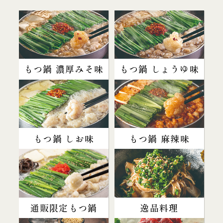
もつ鍋 濃厚みそ味
もつ鍋 しょうゆ味
もつ鍋 しお味
もつ鍋 麻辣味
通販限定もつ鍋
逸品料理