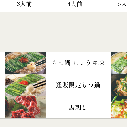
3人前
4人前
5
もつ鍋 しょうゆ味
通販限定もつ鍋
馬刺し