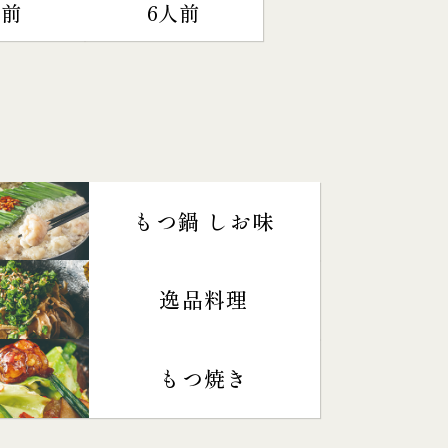
人前
6人前
もつ鍋 しお味
逸品料理
もつ焼き