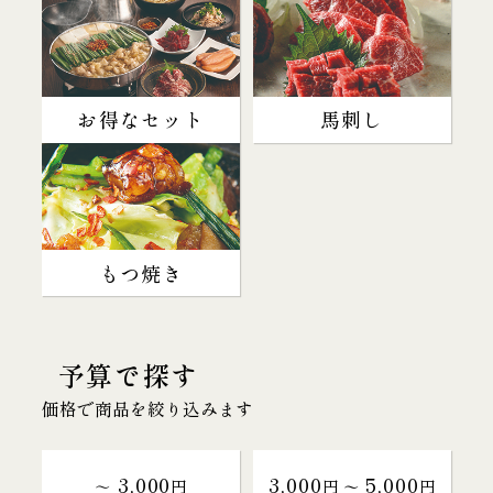
お得なセット
馬刺し
もつ焼き
予算で探す
価格で商品を絞り込みます
3,000
3,000
5,000
～
円
円 〜
円