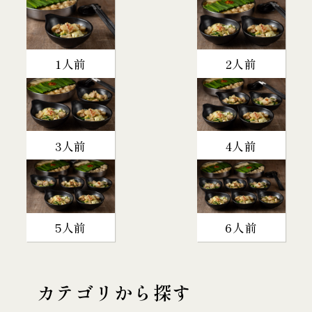
1人前
2人前
3人前
4人前
5人前
6人前
カテゴリから探す