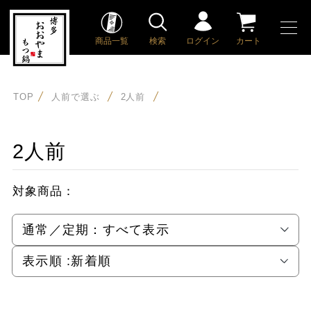
商品一覧
検索
ログイン
カート
TOP
人前で選ぶ
2人前
2人前
対象商品：
通常／定期：
すべて表示
表示順 :
新着順