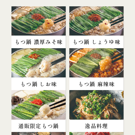
もつ鍋 濃厚みそ味
もつ鍋 しょうゆ味
もつ鍋 しお味
もつ鍋 麻辣味
通販限定もつ鍋
逸品料理