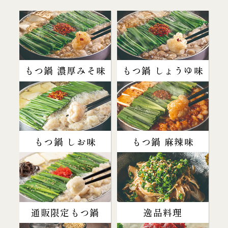
もつ鍋 濃厚みそ味
もつ鍋 しょうゆ味
もつ鍋 しお味
もつ鍋 麻辣味
通販限定もつ鍋
逸品料理