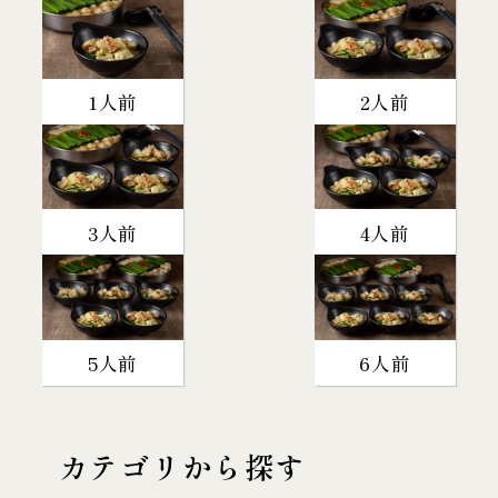
1人前
2人前
3人前
4人前
5人前
6人前
カテゴリから探す