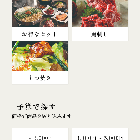
お得なセット
馬刺し
もつ焼き
予算で探す
価格で商品を絞り込みます
3,000
3,000
5,000
～
円
円 〜
円