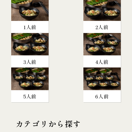
1人前
2人前
3人前
4人前
5人前
6人前
カテゴリから探す