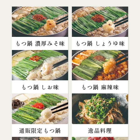
もつ鍋 濃厚みそ味
もつ鍋 しょうゆ味
もつ鍋 しお味
もつ鍋 麻辣味
通販限定もつ鍋
逸品料理