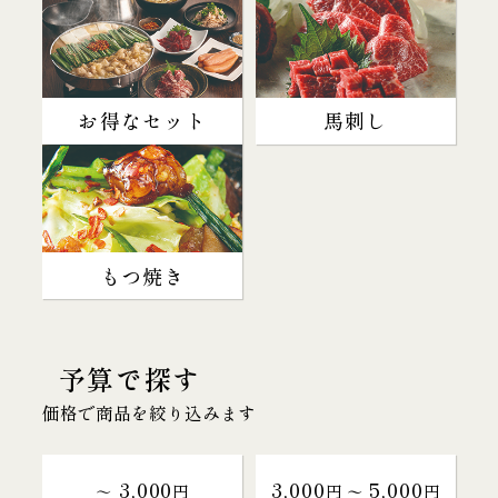
お得なセット
馬刺し
もつ焼き
予算で探す
価格で商品を絞り込みます
3,000
3,000
5,000
～
円
円 〜
円