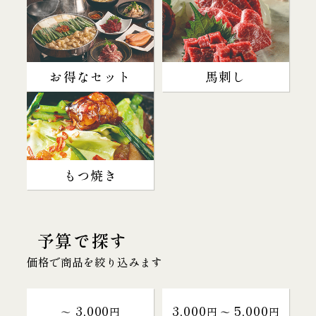
お得なセット
馬刺し
もつ焼き
予算で探す
価格で商品を絞り込みます
3,000
3,000
5,000
～
円
円 〜
円