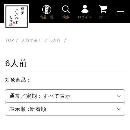
商品一覧
検索
ログイン
カート
TOP
人前で選ぶ
6人前
6人前
対象商品：
通常／定期：
すべて表示
表示順 :
新着順