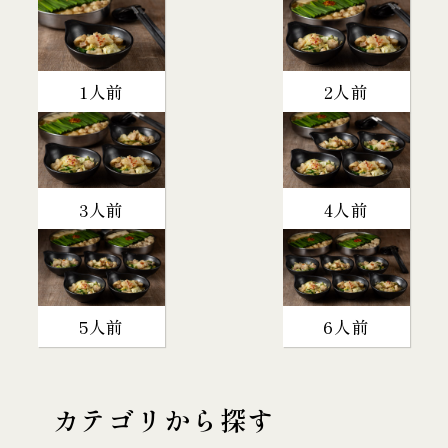
1人前
2人前
3人前
4人前
5人前
6人前
カテゴリから探す