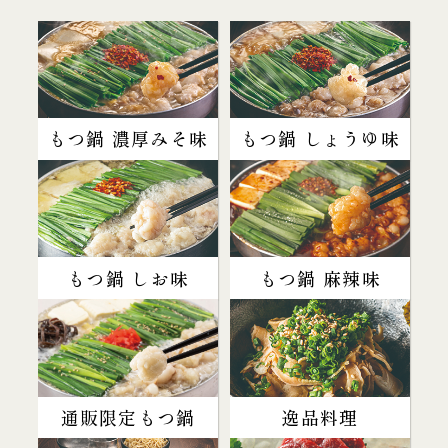
もつ鍋 濃厚みそ味
もつ鍋 しょうゆ味
もつ鍋 しお味
もつ鍋 麻辣味
通販限定もつ鍋
逸品料理