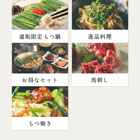
通販限定もつ鍋
逸品料理
お得なセット
馬刺し
もつ焼き