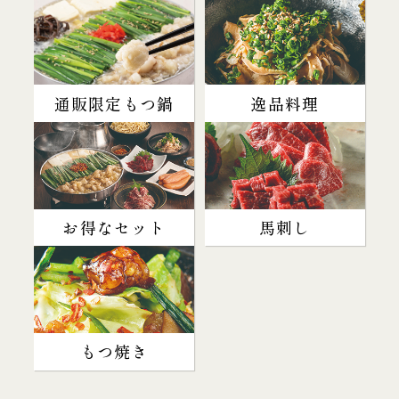
通販限定もつ鍋
逸品料理
お得なセット
馬刺し
もつ焼き