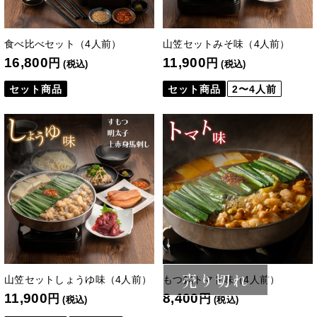
食べ比べセット（4人前）
山笠セットみそ味（4人前）
16,800
11,900
円
円
(税込)
(税込)
セット商品
セット商品
2〜4人前
売り切れ
山笠セットしょうゆ味（4人前）
もつ鍋トマト味（4人前）
11,900
8,400
円
円
(税込)
(税込)