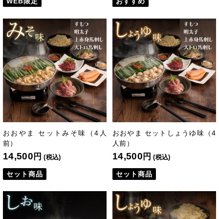
WEB限定
おすすめ
おおやま セットみそ味（4人
おおやま セットしょうゆ味（4
前）
人前）
14,500
14,500
円
円
(税込)
(税込)
セット商品
セット商品