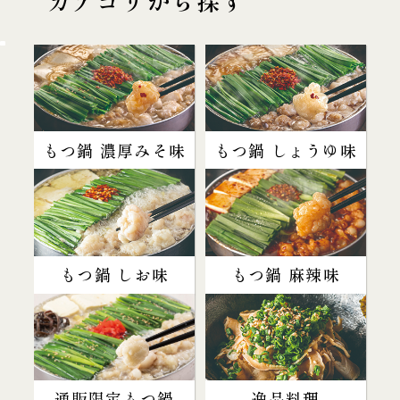
カテゴリから探す
もつ鍋 濃厚みそ味
もつ鍋 しょうゆ味
もつ鍋 しお味
もつ鍋 麻辣味
通販限定もつ鍋
逸品料理