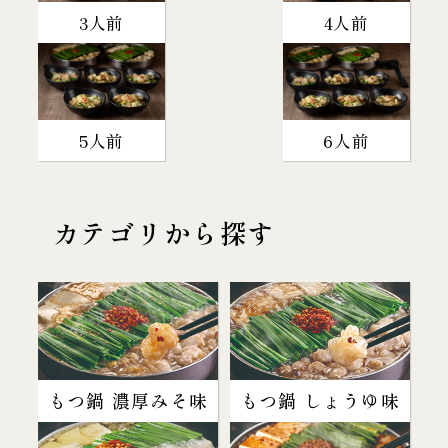
3人前
4人前
5人前
6人前
カテゴリから探す
もつ鍋 濃厚みそ味
もつ鍋 しょうゆ味