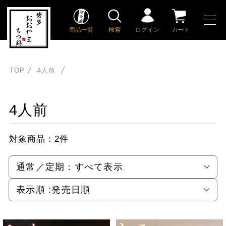
商品一覧
検索
ログイン
カート
TOP
4人前
4人前
対象商品：
2件
通常／定期：
すべて表示
表示順 :
発売日順