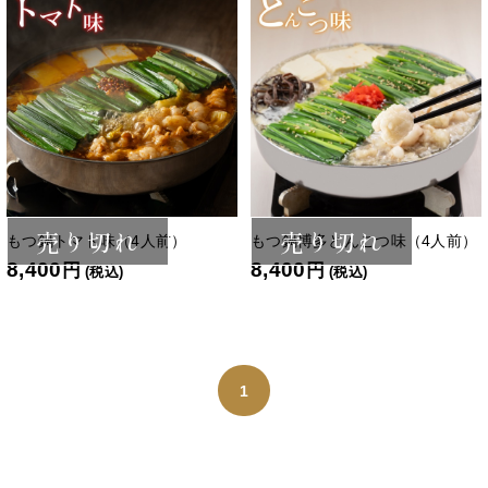
売り切れ
売り切れ
もつ鍋トマト味（4人前）
もつ鍋博多とんこつ味（4人前）
8,400
8,400
円
円
(税込)
(税込)
1