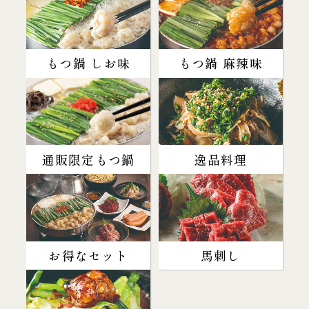
もつ鍋 しお味
もつ鍋 麻辣味
通販限定もつ鍋
逸品料理
お得なセット
馬刺し