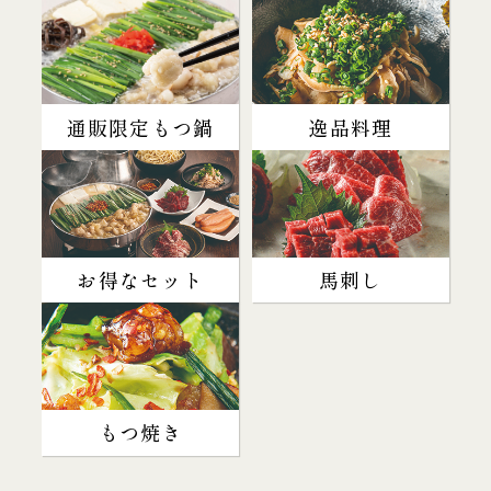
通販限定もつ鍋
逸品料理
お得なセット
馬刺し
もつ焼き