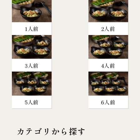
1人前
2人前
3人前
4人前
5人前
6人前
カテゴリから探す