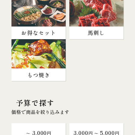
お得なセット
馬刺し
もつ焼き
予算で探す
価格で商品を絞り込みます
3,000
3,000
5,000
～
円
円 〜
円