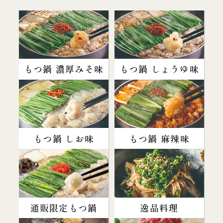
もつ鍋 濃厚みそ味
もつ鍋 しょうゆ味
もつ鍋 しお味
もつ鍋 麻辣味
通販限定もつ鍋
逸品料理