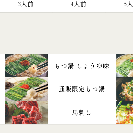
3人前
4人前
5
もつ鍋 しょうゆ味
通販限定もつ鍋
馬刺し