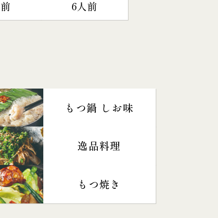
人前
6人前
もつ鍋 しお味
逸品料理
もつ焼き