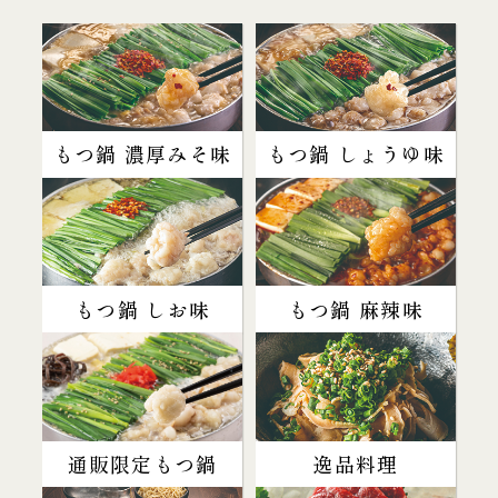
もつ鍋 濃厚みそ味
もつ鍋 しょうゆ味
もつ鍋 しお味
もつ鍋 麻辣味
通販限定もつ鍋
逸品料理