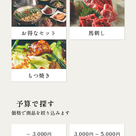
お得なセット
馬刺し
もつ焼き
予算で探す
価格で商品を絞り込みます
3,000
3,000
5,000
～
円
円 〜
円