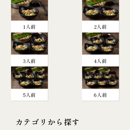
1人前
2人前
3人前
4人前
5人前
6人前
カテゴリから探す