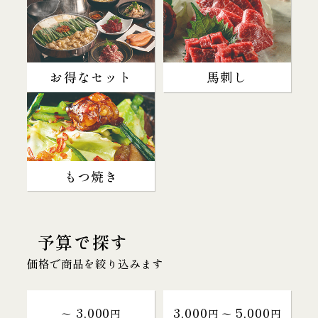
お得なセット
馬刺し
もつ焼き
予算で探す
価格で商品を絞り込みます
3,000
3,000
5,000
～
円
円 〜
円