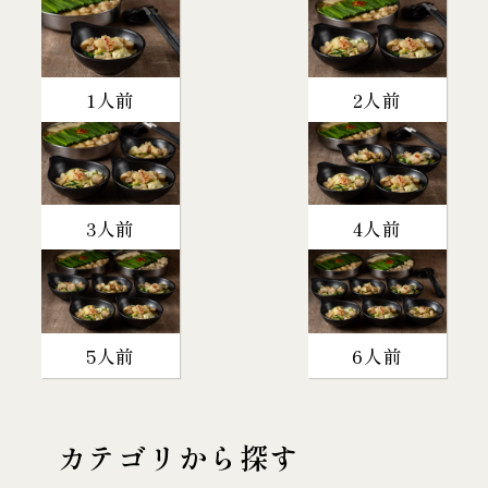
1人前
2人前
3人前
4人前
5人前
6人前
カテゴリから探す