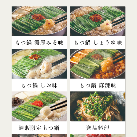
もつ鍋 濃厚みそ味
もつ鍋 しょうゆ味
もつ鍋 しお味
もつ鍋 麻辣味
通販限定もつ鍋
逸品料理