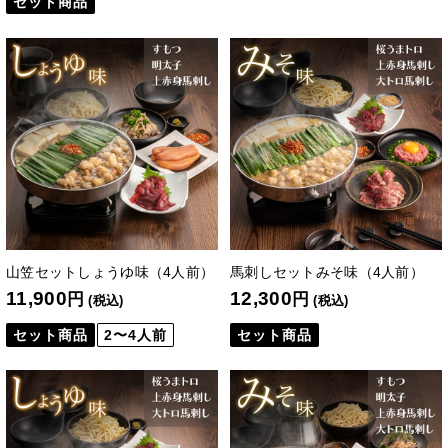
セット商品
山笠セットしょうゆ味（4人前）
馬刺しセットみそ味（4人前）
11,900
12,300
円
円
(税込)
(税込)
セット商品
2〜4人前
セット商品