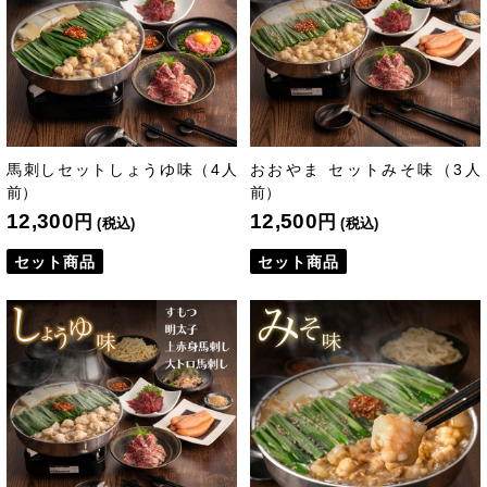
馬刺しセットしょうゆ味（4人
おおやま セットみそ味（3人
前）
前）
12,300
12,500
円
円
(税込)
(税込)
セット商品
セット商品