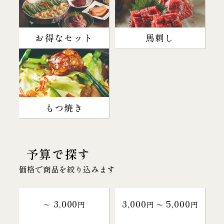
お得なセット
馬刺し
もつ焼き
予算で探す
価格で商品を絞り込みます
3,000
3,000
5,000
～
円
円 〜
円