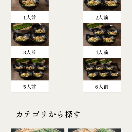
1人前
2人前
3人前
4人前
5人前
6人前
カテゴリから探す