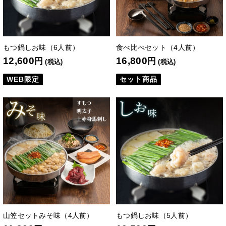
もつ鍋しお味（6人前）
食べ比べセット（4人前）
12,600
16,800
円
円
(税込)
(税込)
WEB限定
セット商品
山笠セットみそ味（4人前）
もつ鍋しお味（5人前）