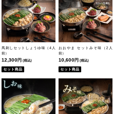
馬刺しセットしょうゆ味（4人
おおやま セットみそ味（2人
前）
前）
12,300
10,600
円
円
(税込)
(税込)
セット商品
セット商品