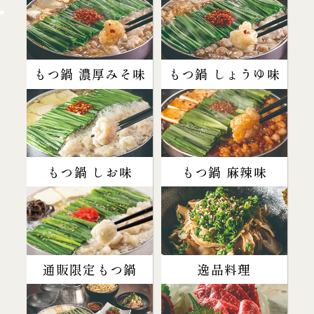
もつ鍋 濃厚みそ味
もつ鍋 しょうゆ味
もつ鍋 しお味
もつ鍋 麻辣味
通販限定もつ鍋
逸品料理