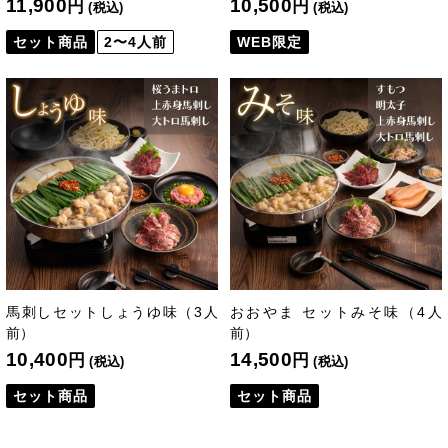
11,900
10,500
円
円
(税込)
(税込)
セット商品
2〜4人前
WEB限定
馬刺しセットしょうゆ味（3人
おおやま セットみそ味（4人
前）
前）
10,400
14,500
円
円
(税込)
(税込)
セット商品
セット商品