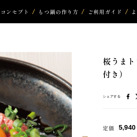
コンセプト
もつ鍋の作り方
ご利用ガイド
桜うまト
付き）
シェアする
5,940
定価