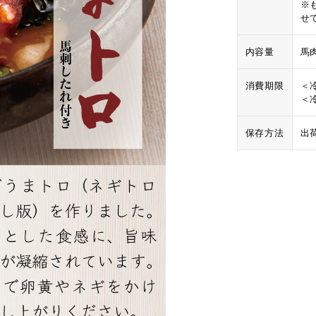
※
せ
内容量
馬
消費期限
＜
＜
保存方法
出