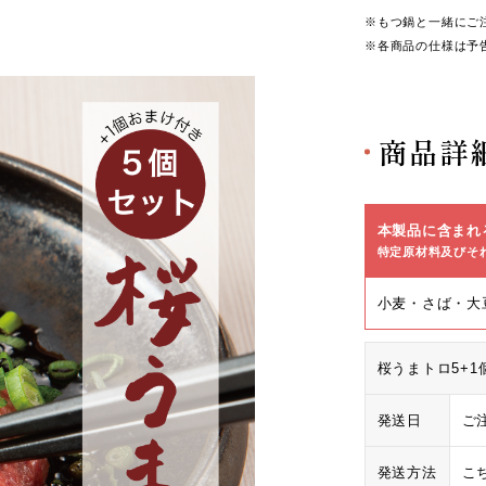
※もつ鍋と一緒にご
※各商品の仕様は予
商品詳
本製品に含まれ
特定原材料及びそ
小麦・さば・大
桜うまトロ5+1
発送日
ご
発送方法
こ